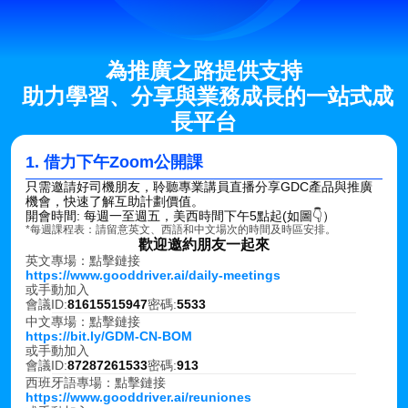
為推廣之路提供支持
 助力學習、分享與業務成長的一站式成
長平台
1. 借力下午Zoom公開課
只需邀請好司機朋友，聆聽專業講員直播分享GDC產品與推廣
機會，快速了解互助計劃價值。
開會時間: 每週一至週五，美西時間下午5點起(如圖👇）
*每週課程表：請留意英文、西語和中文場次的時間及時區安排。
歡迎邀約朋友一起來
英文專場：點擊鏈接
https://www.gooddriver.ai/daily-meetings
或手動加入
會議ID:
81615515947
密碼:
5533
中文專場：點擊鏈接
https://bit.ly/GDM-CN-BOM
或手動加入
會議ID:
87287261533
密碼:
913
西班牙語專場：點擊鏈接
https://www.gooddriver.ai/reuniones