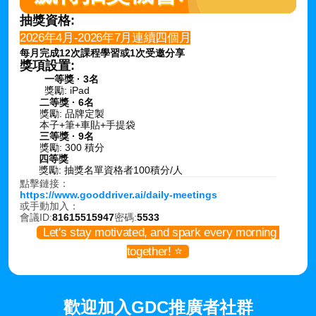
抽獎資格:
2026年4月-2026年7月連續四個月
每月完成12次課程學習或1次受邀分享
獎項設置:
一等獎 · 3名
獎勵: iPad
二等獎 · 6名
獎勵: 品牌定製
本子+筆+車貼+手提袋
三等獎 · 9名
獎勵: 300 積分
四等獎
獎勵: 抽獎名單資格者100積分/人
點擊鏈接：
https://www.gooddriver.ai/daily-meetings
或手動加入：
會議ID:
81615515947
密碼:
5533
  Let's stay motivated, and spark every morning 
together! ⭐️  
歡迎加入GDC推廣者社群