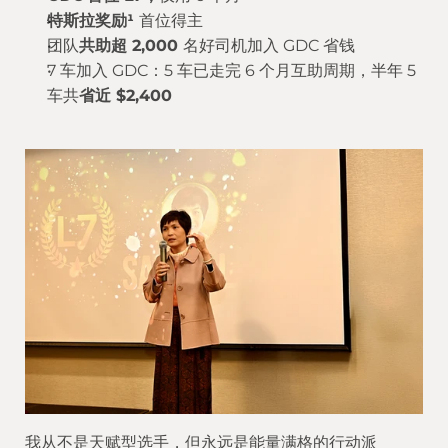
特斯拉奖励¹ 
首位得主
团队
共助超 2,000 
名好司机加入 GDC 省钱
7 车加入 GDC：5 车已走完 6 个月互助周期，半年 5 
车共
省近 $2,400
我从不是天赋型选手，但永远是能量满格的行动派