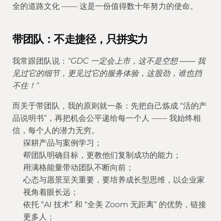
全的道路文化 —— 这是一份值得数十年努力的使命。
带团队：不走捷径，只拼实力
我常跟团队说：
"GDC 一定会上市，这不是空想 —— 我
见过它的细节，更见过它的服务体验，这股劲，谁也挡
不住！"
而关于带团队，我的原则就一条：先把自己炼成 “活的产
品说明书”，再把机会公平递给每一个人 —— 我始终相
信，每个人的潜力无穷。
深耕产品与案例学习；
帮团队明确目标，更教他们复制成功的能力；
用满格能量带动团队不断向前；
心态与愿景至关重要，要培养成长型思维，以企业家
视角着眼长远；
依托 “AI 技术” 和 “全美 Zoom 无距离” 的优势，链接
更多人；