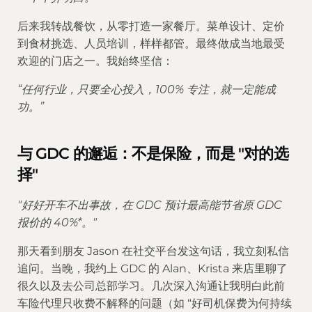
后来我转战餐饮，从零打造一家餐厅。菜单设计、定价
到食材挑选、人员培训，样样都管。最终做成当地最受
欢迎的门店之一。我始终坚信：
“任何行业，只要全心投入，100% 专注，就一定能成
功。”
与 GDC 的邂逅：不是保险，而是 "对的选
择"
"好好开车不出事故，在 GDC 预计最高能节省原 GDC 
报价的 40%*。"
那天看到朋友 Jason 在社交平台发这句话，我立刻私信
追问。当晚，我约上 GDC 的 Alan、Krista 来店里聊了
很久以及去公司总部学习。几次深入沟通让我明白此前
车险代理只收费不解释的问题（如 “好司机保费为何持续