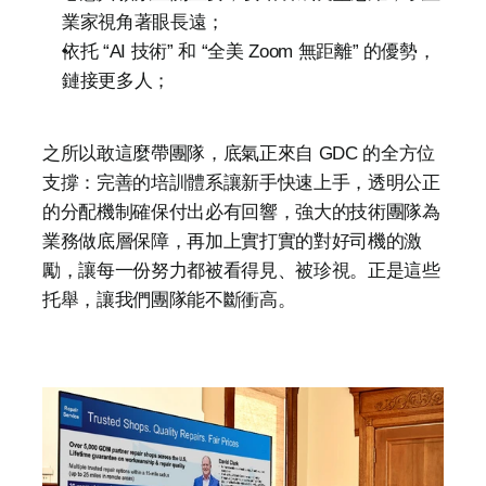
業家視角著眼長遠；
依托 “AI 技術” 和 “全美 Zoom 無距離” 的優勢，
鏈接更多人；
之所以敢這麼帶團隊，底氣正來自 GDC 的全方位
支撐：完善的培訓體系讓新手快速上手，透明公正
的分配機制確保付出必有回響，強大的技術團隊為
業務做底層保障，再加上實打實的對好司機的激
勵，讓每一份努力都被看得見、被珍視。正是這些
托舉，讓我們團隊能不斷衝高。