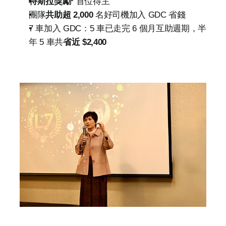
特斯拉獎勵¹ 
首位得主
團隊
共助超 2,000 
名好司機加入 GDC 省錢
7 車加入 GDC：5 車已走完 6 個月互助週期，半
年 5 車共
省近 $2,400 