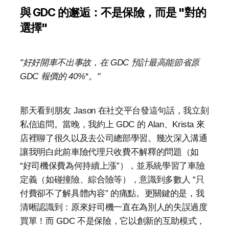
與 GDC 的邂逅：不是保險，而是 "對的
選擇"
"好好開車不出事故，在 GDC 預計最高能節省原 
GDC 報價的 40%*。"
那天看到朋友 Jason 在社交平台發這句話，我立刻
私信追問。當晚，我約上 GDC 的 Alan、Krista 來
店裡聊了很久以及去公司總部學習。幾次深入溝通
讓我明白此前車險代理只收費不解釋的問題（如 
“好司機保費為何持續上漲”），並系統學習了車險
定義（如碰撞險、綜合險等），意識到多數人 “只
付費卻不了解具體內容” 的痛點。更關鍵的是，我
清晰認識到：原來好司機一直在為別人的失誤過度
買單！而 GDC 不是保險，它以創新的互助模式，