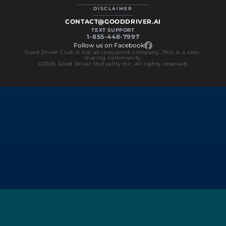
DISCLAIMER
CONTACT@GOODDRIVER.AI
TEXT SUPPORT
1-855-448-7997
Follow us on Facebook
Good Driver Club is not an insurance company. This is a cost-
sharing community.
©2026 Good Driver Mutuality Inc. All rights reserved.